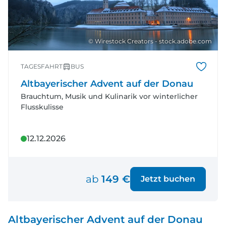
© Wirestock Creators - stock.adobe.com
TAGESFAHRT
BUS
Altbayerischer Advent auf der Donau
Brauchtum, Musik und Kulinarik vor winterlicher
Flusskulisse
12.12.2026
ab
149 €
Jetzt buchen
Altbayerischer Advent auf der Donau