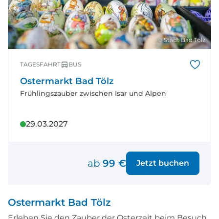
© Stadt Bad Tölz
TAGESFAHRT
BUS
Ostermarkt Bad Tölz
Frühlingszauber zwischen Isar und Alpen
29.03.2027
ab
99 €
Jetzt buchen
Ostermarkt Bad Tölz
Erleben Sie den Zauber der Osterzeit beim Besuch