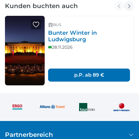
Kunden buchten auch
BUS
Bunter Winter in
Ludwigsburg
28.11.2026
p.P. ab
89 €
Partnerbereich