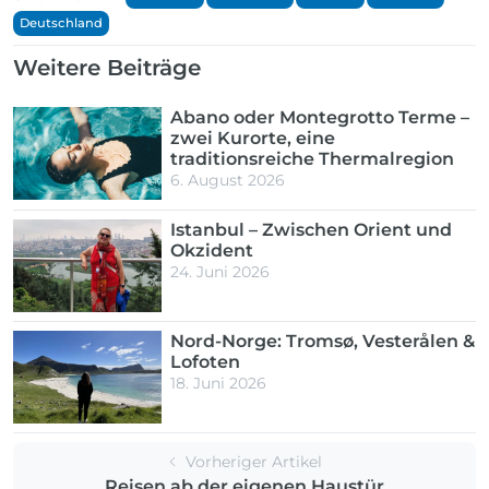
Deutschland
Weitere Beiträge
Abano oder Montegrotto Terme –
zwei Kurorte, eine
traditionsreiche Thermalregion
6. August 2026
Istanbul – Zwischen Orient und
Okzident
24. Juni 2026
Nord-Norge: Tromsø, Vesterålen &
Lofoten
18. Juni 2026
Vorheriger Artikel
Reisen ab der eigenen Haustür