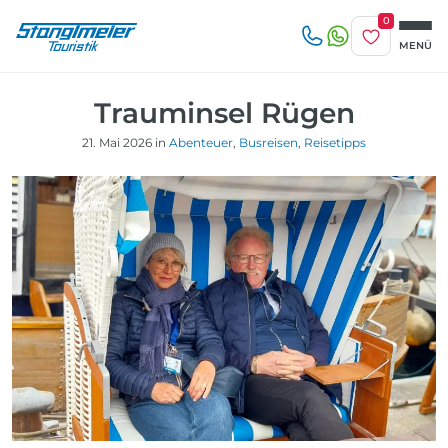
0
Merkliste
MENÜ
Reise/n auf deiner Merkliste
Trauminsel Rügen
Keine Reisen auf der Merkliste
21. Mai 2026 in
Abenteuer
,
Busreisen
,
Reisetipps
Zuletzt angesehen
Keine Reisen bislang angesehen