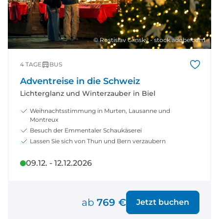
© Rostislav Glinsky - stock.adobe.com
4 TAGE
BUS
Adventreise in die Schweiz
Lichterglanz und Winterzauber in Biel
Weihnachtsstimmung in Murten, Lausanne und
Montreux
Besuch der Emmentaler Schaukäserei
Lassen Sie sich von Thun und Bern verzaubern
09.12. - 12.12.2026
ab
769 €
Jetzt buchen