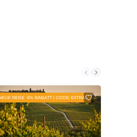
NEUE REISE -5% RABATT | CODE: EXTRA5
NEUE REIS