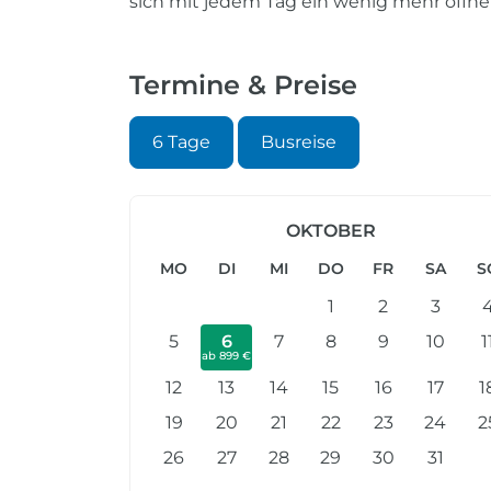
sich mit jedem Tag ein wenig mehr öffne
Termine & Preise
6 Tage
Busreise
OKTOBER
MO
DI
MI
DO
FR
SA
S
1
2
3
5
6
7
8
9
10
1
ab 899 €
12
13
14
15
16
17
1
19
20
21
22
23
24
2
26
27
28
29
30
31