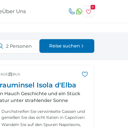
0
e
Über Uns
Reise suchen
2
Personen
r
Österreich
Italien
TAGE
BUS
rauminsel Isola d'Elba
in Hauch Geschichte und ein Stück
atur unter strahlender Sonne
Schweiz
Nordeuropa
Durchstreifen Sie verwinkelte Gassen und
genießen Sie das echt Italien in Capoliveri.
Wandeln Sie auf den Spuren Napoleons,