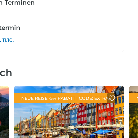
en Terminen
etermin
 11.10.
uch
NEUE REISE -5% RABATT | CODE: EXTRA5