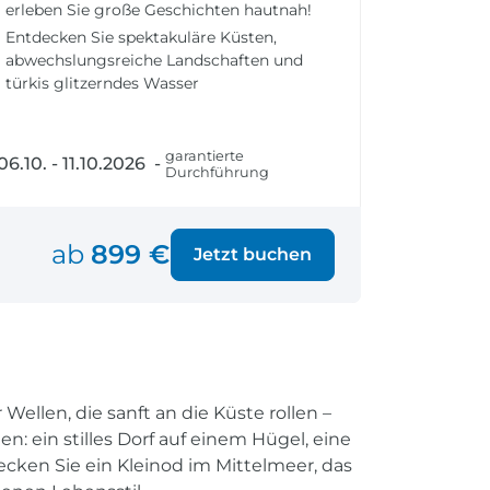
erleben Sie große Geschichten hautnah!
fen
Einreisebestimmungen
ken
Alles Wichtige
Entdecken Sie spektakuläre Küsten,
abwechslungsreiche Landschaften und
Kroatien
türkis glitzerndes Wasser
garantierte
06.10. - 11.10.2026 -
Alle Reiseziele
Durchführung
Weltweite Ziele entdecken
ab
899 €
Jetzt buchen
ellen, die sanft an die Küste rollen –
: ein stilles Dorf auf einem Hügel, eine
ecken Sie ein Kleinod im Mittelmeer, das