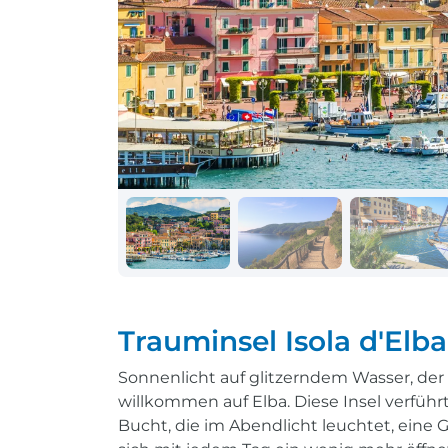
Schiff + Bus
Einreisebestimmungen
Reisen mit
Durchführungsgarantie
Landausflüge buchen
Letzte Plätze sichern
Reisen mit
Durchführungsgarantie
Letzte Plätze sichern
Trauminsel Isola d'Elba
Sonnenlicht auf glitzerndem Wasser, der 
willkommen auf Elba. Diese Insel verführ
Bucht, die im Abendlicht leuchtet, eine 