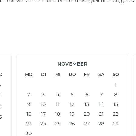
t – mit viel Charme und einem unvergleichlichen, gelass
NOVEMBER
O
MO
DI
MI
DO
FR
SA
SO
4
1
1
2
3
4
5
6
7
8
9
10
11
12
13
14
15
8
16
17
18
19
20
21
22
5
23
24
25
26
27
28
29
30