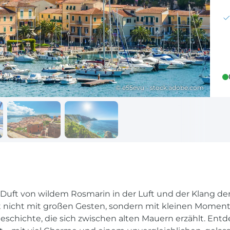
Reisekalender
Ihr Weg zum Flugha
Ihr perfekt geplantes Jahr
Flughafentransfer & Par
Frankreich
Reisekalender
Abfahrtsstellen
© e55evu - stock.adobe.com
Ihr perfekt geplantes Jahr
Alles auf einen Blick
Duft von wildem Rosmarin in der Luft und der Klang der W
t nicht mit großen Gesten, sondern mit kleinen Momenten
Geschichte, die sich zwischen alten Mauern erzählt. Entd