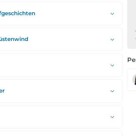
rfgeschichten
Küstenwind
Pe
er