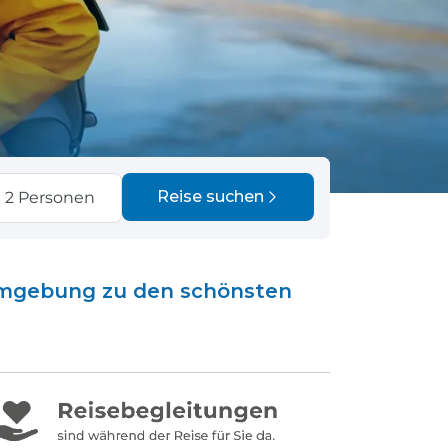
fen
Einreisebestimmungen
ken
Alles Wichtige
Kroatien
Alle Reiseziele
Weltweite Ziele entdecken
Reise suchen
2
Personen
 Umgebung zu den schönsten