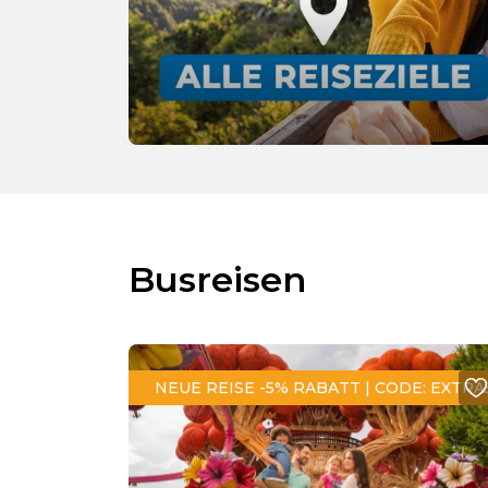
Busreisen
NEUE REISE -5% RABATT | CODE: EXTRA