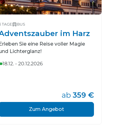
3 TAGE
BUS
2 TAGE
BU
Adventszauber im Harz
Mutte
Gaste
Erleben Sie eine Reise voller Magie
und Lichterglanz!
Verwöhnm
18.12. - 20.12.2026
08.05. -
ab
359 €
Zum Angebot