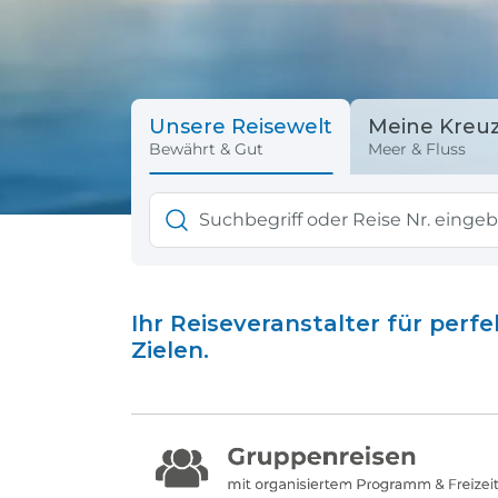
Schiff + Bus
Einreisebestimmungen
Reisen mit
Durchführungsgarantie
Landausflüge buchen
Letzte Plätze sichern
Unsere Reisewelt
Meine Kreuz
Bewährt & Gut
Meer & Fluss
Reisen mit
Durchführungsgarantie
Letzte Plätze sichern
Ihr Reiseveranstalter für pe
Zielen.