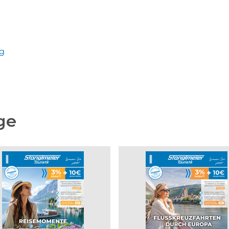
ng
ge