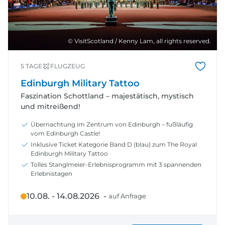
© VisitScotland / Kenny Lam, all rights reserved.
5 TAGE
FLUGZEUG
Edinburgh Military Tattoo
Faszination Schottland – majestätisch, mystisch
und mitreißend!
Übernachtung im Zentrum von Edinburgh – fußläufig
vom Edinburgh Castle!
Inklusive Ticket Kategorie Band D (blau) zum The Royal
Edinburgh Military Tattoo
Tolles Stanglmeier-Erlebnisprogramm mit 3 spannenden
Erlebnistagen
10.08. - 14.08.2026 -
auf Anfrage