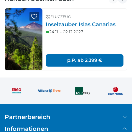
FLUGZEUG
Inselzauber Islas Canarias
24.11. - 02.12.2027
p.P. ab
2.399 €
Partnerbereich
Informationen