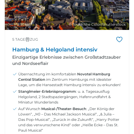
© Touch the Color/Shutterstock
5 TAGE
ZUG
Hamburg & Helgoland intensiv
Einzigartige Erlebnisse zwischen Großstadtzauber
und Nordseeflair
Übernachtung im komfortablen
Novotel Hamburg
Central Station
im Zentrum Hamburgs mit idealster
Lage, um die Hansestadt Hamburg intensiv zu erkunden!
Stanglmeier-Erlebnisprogramm
: u. a. Tagesausflug
Helgoland, 2 Stadtspaziergängen, Hafenrundfahrt &
Miniatur Wunderlands
Auf Wunsch
Musical-/Theater-Besuch
: „Der König der
Löwen“, „MJ – Das Michael Jackson Musical“, „& Julia –
Das Pop-Musical“, „Zurück in die Zukunft“, „Harry Potter
und das verwunschene Kind“ oder „Heiße Ecke – Das St.
Pauli Musical“